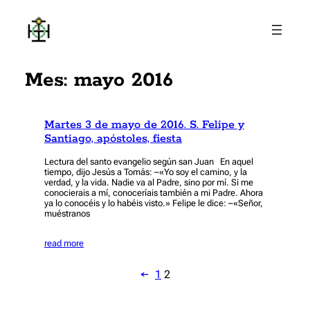
Saltar
al
contenido
Mes:
mayo 2016
Martes 3 de mayo de 2016. S. Felipe y
Santiago, apóstoles, fiesta
Lectura del santo evangelio según san Juan En aquel
tiempo, dijo Jesús a Tomás: –«Yo soy el camino, y la
verdad, y la vida. Nadie va al Padre, sino por mí. Si me
conocierais a mí, conoceríais también a mi Padre. Ahora
ya lo conocéis y lo habéis visto.» Felipe le dice: –«Señor,
muéstranos
read more
←
1
2