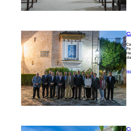
C
Ca
Pe
He
dí
re
C