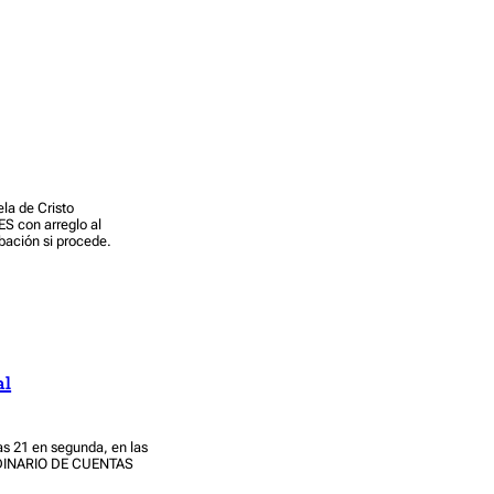
ela de Cristo
S con arreglo al
bación si procede.
al
las 21 en segunda, en las
ORDINARIO DE CUENTAS