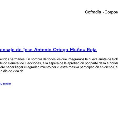
Cofradía
Corpor
ensaje de Jose Antonio Ortega Muñoz-Reja
eridos hermanos: En nombre de todos los que integramos la nueva Junta de Gobi
bildo General de Elecciones, a la espera de la aprobación por parte de la autorid
iero hacer llegar el agradecimiento por vuestra masiva participación en dicho Ca
an día de vida de
ad more