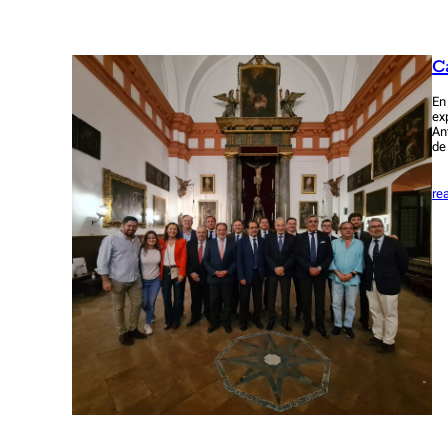
C
En
ex
An
de
re