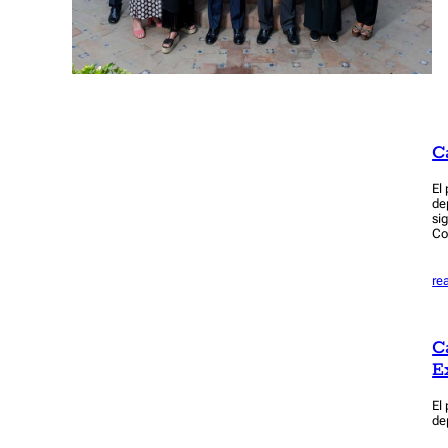
C
El
de
si
Co
re
C
E
El
de