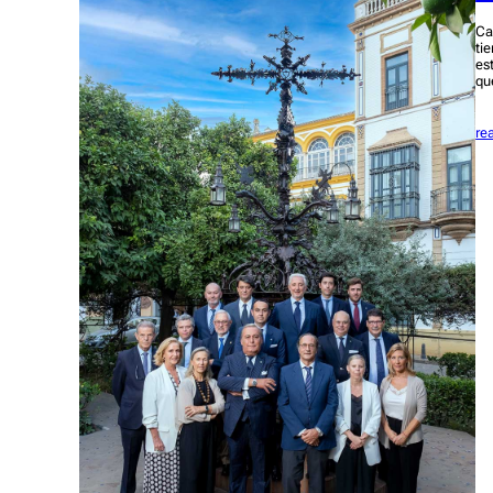
Ca
ti
es
qu
re