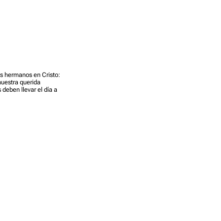
s hermanos en Cristo:
nuestra querida
eben llevar el día a