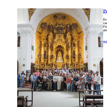
P
En
ca
Fi
al
re