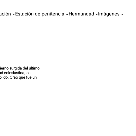
ación
Estación de penitencia
Hermandad
Imágenes
erno surgida del último
ad eclesiástica, os
bildo. Creo que fue un