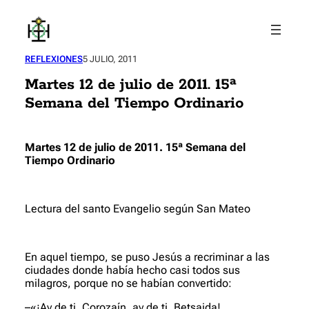
Saltar
al
contenido
REFLEXIONES
5 JULIO, 2011
Martes 12 de julio de 2011. 15ª
Semana del Tiempo Ordinario
Martes 12 de julio de 2011. 15ª Semana del
Tiempo Ordinario
Lectura del santo Evangelio según San Mateo
En aquel tiempo, se puso Jesús a recriminar a las
ciudades donde había hecho casi todos sus
milagros, porque no se habían convertido:
–«¡Ay de ti, Corozaín, ay de ti, Betsaida!