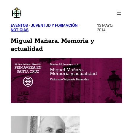
Saltar
al
contenido
EVENTOS
 · 
JUVENTUD Y FORMACIÓN
 · 
13 MAYO,
NOTICIAS
2014
Miguel Mañara. Memoria y
actualidad