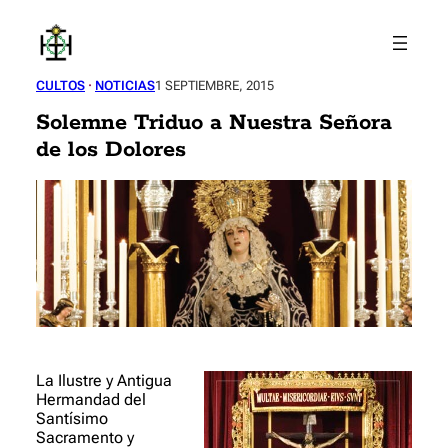
Saltar
al
contenido
CULTOS
 · 
NOTICIAS
1 SEPTIEMBRE, 2015
Solemne Triduo a Nuestra Señora
de los Dolores
La Ilustre y Antigua
Hermandad del
Santísimo
Sacramento y