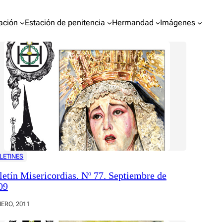
ación
Estación de penitencia
Hermandad
Imágenes
LETINES
letín Misericordias. Nº 77. Septiembre de
09
NERO, 2011