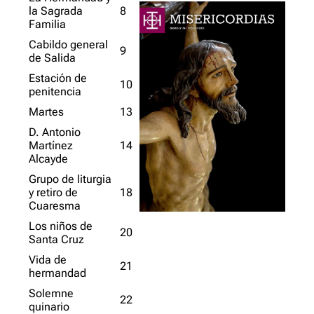
la Sagrada
8
Familia
Cabildo general
9
de Salida
Estación de
10
penitencia
Martes
13
D. Antonio
Martínez
14
Alcayde
Grupo de liturgia
y retiro de
18
Cuaresma
Los niños de
20
Santa Cruz
Vida de
21
hermandad
Solemne
22
quinario