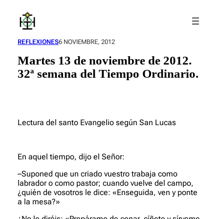
Saltar
al
contenido
REFLEXIONES
6 NOVIEMBRE, 2012
Martes 13 de noviembre de 2012.
32ª semana del Tiempo Ordinario.
Lectura del santo Evangelio según San Lucas
En aquel tiempo, dijo el Señor:
–Suponed que un criado vuestro trabaja como
labrador o como pastor; cuando vuelve del campo,
¿quién de vosotros le dice: «Enseguida, ven y ponte
a la mesa?»
¿No le diréis: «Prepárame de cenar, cíñete y sírveme