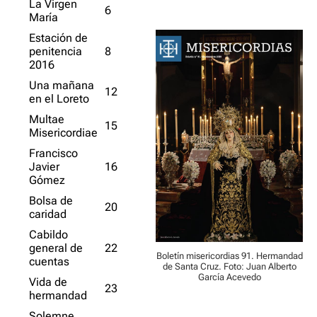
La Virgen
6
María
Estación de
penitencia
8
2016
Una mañana
12
en el Loreto
Multae
15
Misericordiae
Francisco
Javier
16
Gómez
Bolsa de
20
caridad
Cabildo
general de
22
Boletín misericordias 91. Hermandad
cuentas
de Santa Cruz. Foto: Juan Alberto
García Acevedo
Vida de
23
hermandad
Solemne