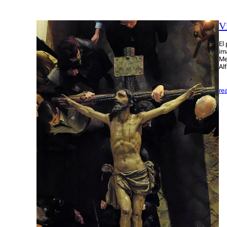
V
El
im
Me
Al
re