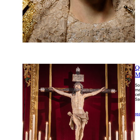
Q
M
So
ma
ce
Sa
re