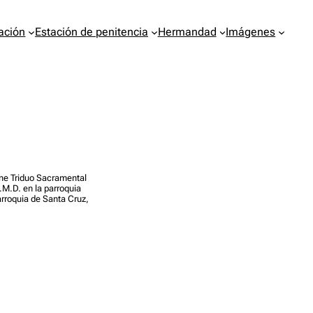
ación
Estación de penitencia
Hermandad
Imágenes
mne Triduo Sacramental
.M.D. en la parroquia
Parroquia de Santa Cruz,