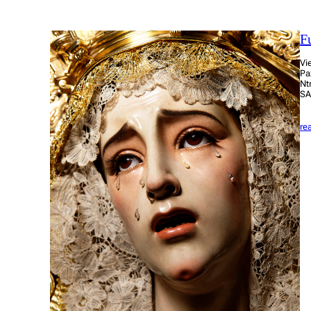
F
Vi
Pa
Nt
SA
re