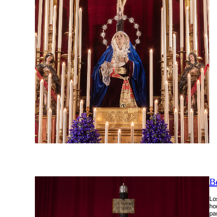
B
Lo
ho
pa