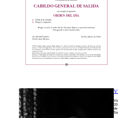
V
Ví
20
de
Sa