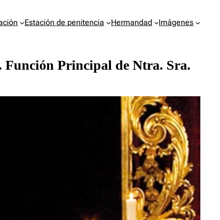
ación
Estación de penitencia
Hermandad
Imágenes
Función Principal de Ntra. Sra.