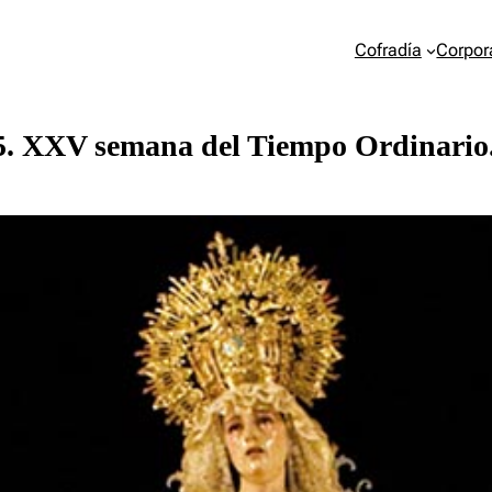
Cofradía
Corpor
. XXV semana del Tiempo Ordinario. 