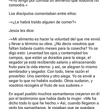
–«Yo tengo por comida un alimento que vosotros no
conocéis.»
Los discípulos comentaban entre ellos:
–«¿Le habrá traído alguien de comer?»
Jesús les dice:
–«Mi alimento es hacer la voluntad del que me envió
y llevar a término su obra. ¿No decís vosotros que
faltan todavía cuatro meses para la cose­cha? Yo os
digo esto: Levantad los ojos y contemplad los
campos, que están ya dorados para la siega; el
segador ya está recibiendo sala­rio y almacenando
fruto para la vida eterna: y así, se alegran lo mis­mo
sembrador y segador. Con todo, tiene razón el
proverbio: Uno siembra y otro siega. Yo os envié a
segar lo que no habéis sudado. Otros sudaron, y
vosotros recogéis el fruto de sus sudores.»
En aquel pueblo muchos samaritanos creyeron en él
por el testi­monio que había dado la mujer: «Me ha
dicho todo lo que he hecho.» Así, cuando llegaron a
verlo los samaritanos, le rogaban que se que­dara