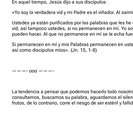
En aquel tiempo, Jesús dijo a sus discípulos:
«Yo soy la verdadera vid y mi Padre es el viñador. Al sarm
Ustedes ya están purificados por las palabras que les h
vid, así tampoco ustedes, si no permanecen en mí. Yo soy
pueden hacer. Al que no permanece en mí se le echa fuera
Si permanecen en mí y mis Palabras permanecen en ustede
así como discípulos míos».
(Jn. 15, 1-8)
———- ooo ———-
La tendencia a pensar que podemos hacerlo todo nosotros
consultamos, buscamos su palabra, aguardamos el silencio
frutos, de lo contrario, corre el riesgo de ser estéril y 