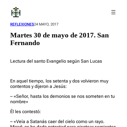
Saltar
al
contenido
REFLEXIONES
24 MAYO, 2017
Martes 30 de mayo de 2017. San
Fernando
Lectura del santo Evangelio según San Lucas
En aquel tiempo, los setenta y dos volvieron muy
contentos y dijeron a Jesús:
– «Señor, hasta los demonios se nos someten en tu
nombre»
Él les contestó:
– «Veía a Satanás caer del cielo como un rayo.
Mirad: os he dado potestad para pisotear serpientes