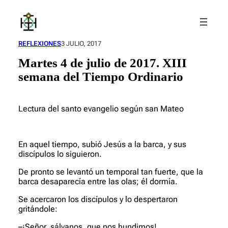
Saltar
al
contenido
REFLEXIONES
3 JULIO, 2017
Martes 4 de julio de 2017. XIII
semana del Tiempo Ordinario
Lectura del santo evangelio según san Mateo
En aquel tiempo, subió Jesús a la barca, y sus
discípulos lo siguieron.
De pronto se levantó un temporal tan fuerte, que la
barca desaparecía entre las olas; él dormía.
Se acercaron los discípulos y lo despertaron
gritándole:
–¡Señor, sálvanos, que nos hundimos!