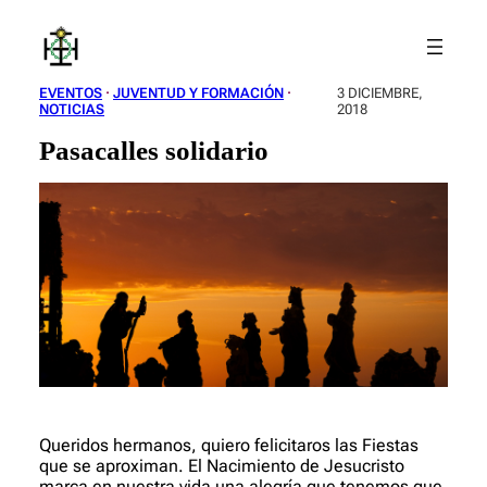
Saltar
al
contenido
EVENTOS
 · 
JUVENTUD Y FORMACIÓN
 · 
3 DICIEMBRE,
NOTICIAS
2018
Pasacalles solidario
Queridos hermanos, quiero felicitaros las Fiestas
que se aproximan. El Nacimiento de Jesucristo
marca en nuestra vida una alegría que tenemos que