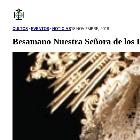
Saltar
al
contenido
CULTOS
 · 
EVENTOS
 · 
NOTICIAS
18 NOVIEMBRE, 2018
Besamano Nuestra Señora de los Do