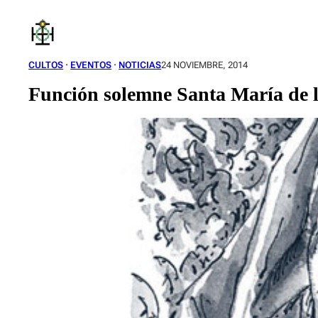
Saltar
al
contenido
CULTOS
 · 
EVENTOS
 · 
NOTICIAS
24 NOVIEMBRE, 2014
Función solemne Santa María de 