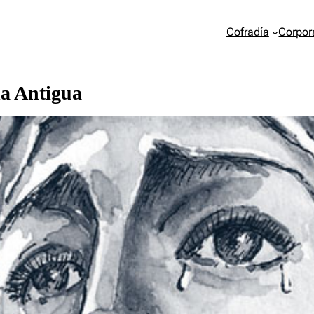
Cofradía
Corpor
la Antigua