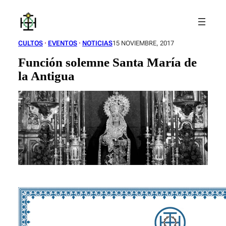
Saltar
al
contenido
CULTOS
 · 
EVENTOS
 · 
NOTICIAS
15 NOVIEMBRE, 2017
Función solemne Santa María de
la Antigua