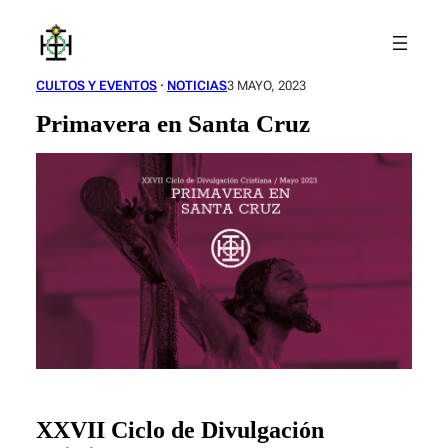
Saltar
al
contenido
CULTOS Y EVENTOS
 · 
NOTICIAS
3 MAYO, 2023
Primavera en Santa Cruz
XXVII Ciclo de Divulgación