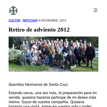
Saltar
al
contenido
CULTOS
 · 
NOTICIAS
14 NOVIEMBRE, 2012
Retiro de adviento 2012
Queridos Hermanos de Santa Cruz:
Estando cerca, una vez más, la preparación para mi
venida, quisiera haceros participe de mi deseo más
íntimo: Gozar de vuestra compañía. Quisiera
haceros una visita, entrar en vuestra vida y poder