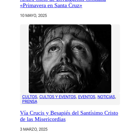
«Primavera en Santa Cruz»
10 MAYO, 2025
CULTOS
, 
CULTOS Y EVENTOS
, 
EVENTOS
, 
NOTICIAS
, 
PRENSA
Vía Crucis y Besapiés del Santísimo Cristo
de las Misericordias
3 MARZO, 2025