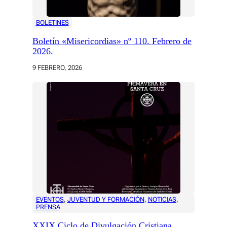
BOLETINES
Boletín «Misericordias» nº 110. Febrero de
2026.
9 FEBRERO, 2026
EVENTOS
, 
JUVENTUD Y FORMACIÓN
, 
NOTICIAS
, 
PRENSA
XXIX Ciclo de Divulgación Cristiana