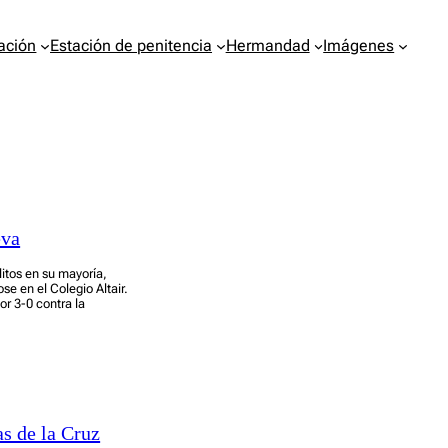
ación
Estación de penitencia
Hermandad
Imágenes
eva
itos en su mayoría,
e en el Colegio Altair.
or 3-0 contra la
s de la Cruz