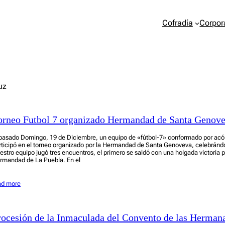
Cofradía
Corpor
uz
orneo Futbol 7 organizado Hermandad de Santa Genov
 pasado Domingo, 19 de Diciembre, un equipo de «fútbol-7» conformado por acól
rticipó en el torneo organizado por la Hermandad de Santa Genoveva, celebrándos
estro equipo jugó tres encuentros, el primero se saldó con una holgada victoria p
rmandad de La Puebla. En el
ad more
rocesión de la Inmaculada del Convento de las Hermana