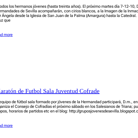
todos los hermanos jóvenes (hasta treinta años). El próximo martes día 7-12-10, D
rmandades de Sevilla acompañarán, con cirios blancos, a la Imagen de la Inma
r Ángela desde la Iglesia de San Juan de la Palma (Amargura) hasta la Catedral.
uz que
ad more
aratón de Futbol Sala Juventud Cofrade
 equipo de fútbol sala formado por jóvenes de la Hermandad participará, D.m., e
ganiza el Consejo de Cofradías el próximo sábado en los Salesianos de Triana; p
upos, horarios de partidos etc en el blog: http://gruposjovenesdesevilla.blogspot
ad more