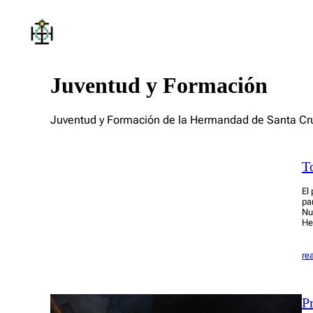
Saltar
al
contenido
Juventud y Formación
Juventud y Formación de la Hermandad de Santa Cr
T
El
pa
Nu
He
re
P