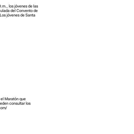
.m., los jóvenes de las
culada del Convento de
 Los jóvenes de Santa
n el Maratón que
ueden consultar los
.com/