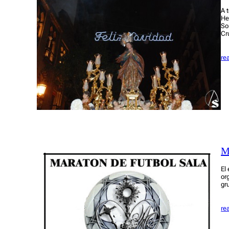
A 
He
So
Cr
re
M
El
or
gr
re